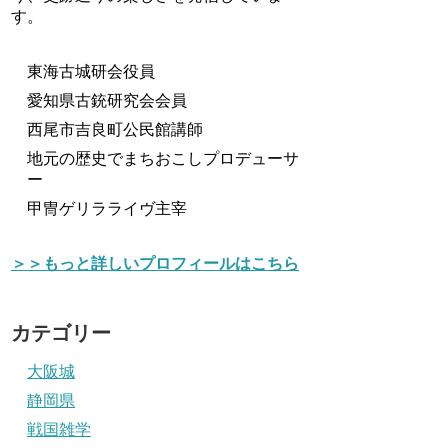
す。
東海古城研会役員
愛知県古銃研究会会員
西尾市吉良町公民館講師
地元の歴史でまちおこしプロデューサ
ー
甲冑ゲリラライヴ主宰
＞＞もっと詳しいプロフィールはこちら
カテゴリー
大阪城
静岡県
戦国雑学