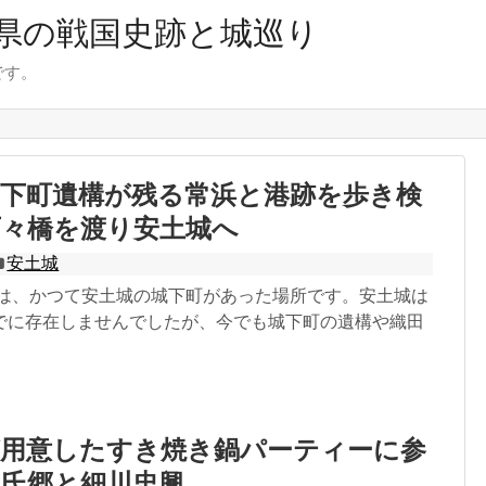
県の戦国史跡と城巡り
です。
城下町遺構が残る常浜と港跡を歩き検
百々橋を渡り安土城へ
安土城
側は、かつて安土城の城下町があった場所です。安土城は
でに存在しませんでしたが、今でも城下町の遺構や織田
が用意したすき焼き鍋パーティーに参
生氏郷と細川忠興