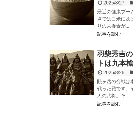
2025/8/27
最近の健康ブー
点では白米に及
りの栄養素が...
記事を読む
羽柴秀吉
トは九本
2025/8/26
賤ヶ岳の合戦は
戦った戦です。
人の武将。そ...
記事を読む