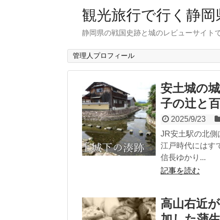
観光旅行で行く静岡
静岡県の戦国史跡と城のレビューサイト
管理人プロフィール
安土城の
子の辻と
2025/9/23
JR安土駅の北
江戸時代にはす
信長ゆかり...
記事を読む
高山右近
加した蒲