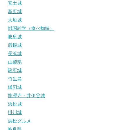
安土城
新府城
大垣城
戦国雑学（食べ物編）
岐阜城
彦根城
長浜城
山梨県
駿府城
竹生島
鎌刃城
龍潭寺・井伊谷城
浜松城
掛川城
浜松グルメ
岐阜県