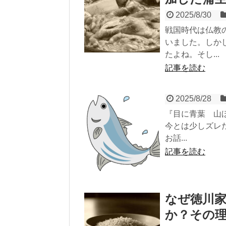
2025/8/30
戦国時代は仏教
いました。しか
たよね。そし...
記事を読む
2025/8/28
『目に青葉 山
今とは少しズレ
お話...
記事を読む
なぜ徳川
か？その