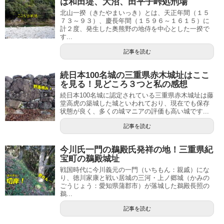
は和田堤、大沼、田平子峠処刑場
北山一揆（きたやまいっき）とは、天正年間（１５
７３～９３）、慶長年間（１５９６～１６１５）に
計２度、発生した奥熊野の地侍を中心とした一揆で
す...
記事を読む
続日本100名城の三重県赤木城址はここ
を見る！見どころ３つと私の感想
続日本100名城に認定されている三重県赤木城址は藤
堂高虎の築城した城といわれており、現在でも保存
状態が良く、多くの城マニアの評価も高い城です...
記事を読む
今川氏一門の鵜殿氏発祥の地！三重県紀
宝町の鵜殿城址
戦国時代に今川義元の一門（いちもん：親戚）にな
り、徳川家康と戦い居城の三河・上ノ郷城（かみの
ごうじょう：愛知県蒲郡市）が落城した鵜殿長照の
鵜...
記事を読む