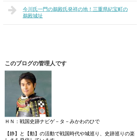
今川氏一門の鵜殿氏発祥の地！三重県紀宝町の
鵜殿城址
このブログの管理人です
ＨＮ：戦国史跡ナビゲ－タ－みかわのひで
【静】と【動】の活動で戦国時代や城巡り、史跡巡りの楽