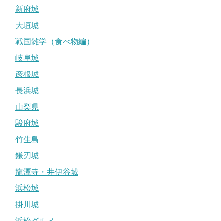
新府城
大垣城
戦国雑学（食べ物編）
岐阜城
彦根城
長浜城
山梨県
駿府城
竹生島
鎌刃城
龍潭寺・井伊谷城
浜松城
掛川城
浜松グルメ