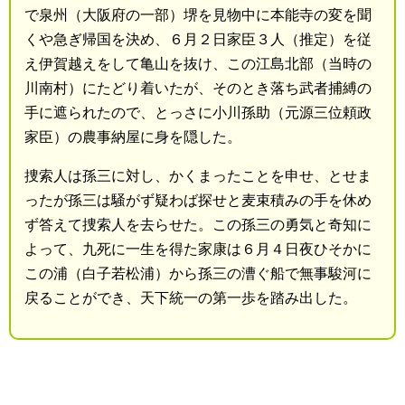
で泉州（大阪府の一部）堺を見物中に本能寺の変を聞
くや急ぎ帰国を決め、６月２日家臣３人（推定）を従
え伊賀越えをして亀山を抜け、この江島北部（当時の
川南村）にたどり着いたが、そのとき落ち武者捕縛の
手に遮られたので、とっさに小川孫助（元源三位頼政
家臣）の農事納屋に身を隠した。
捜索人は孫三に対し、かくまったことを申せ、とせま
ったが孫三は騒がず疑わば探せと麦束積みの手を休め
ず答えて捜索人を去らせた。この孫三の勇気と奇知に
よって、九死に一生を得た家康は６月４日夜ひそかに
この浦（白子若松浦）から孫三の漕ぐ船で無事駿河に
戻ることができ、天下統一の第一歩を踏み出した。