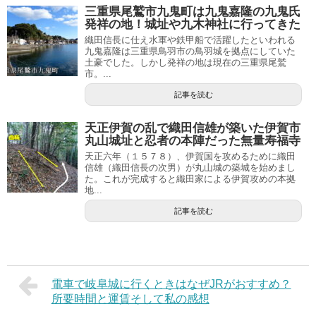
三重県尾鷲市九鬼町は九鬼嘉隆の九鬼氏
発祥の地！城址や九木神社に行ってきた
織田信長に仕え水軍や鉄甲船で活躍したといわれる
九鬼嘉隆は三重県鳥羽市の鳥羽城を拠点にしていた
土豪でした。しかし発祥の地は現在の三重県尾鷲
市。...
記事を読む
天正伊賀の乱で織田信雄が築いた伊賀市
丸山城址と忍者の本陣だった無量寿福寺
天正六年（１５７８）、伊賀国を攻めるために織田
信雄（織田信長の次男）が丸山城の築城を始めまし
た。これが完成すると織田家による伊賀攻めの本拠
地...
記事を読む
電車で岐阜城に行くときはなぜJRがおすすめ？
所要時間と運賃そして私の感想