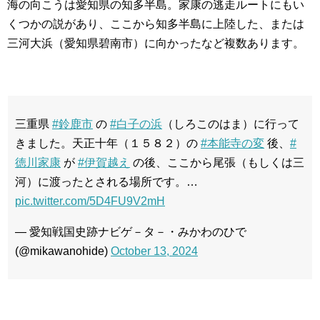
海の向こうは愛知県の知多半島。家康の逃走ルートにもい
くつかの説があり、ここから知多半島に上陸した、または
三河大浜（愛知県碧南市）に向かったなど複数あります。
三重県
#鈴鹿市
の
#白子の浜
（しろこのはま）に行って
きました。天正十年（１５８２）の
#本能寺の変
後、
#
徳川家康
が
#伊賀越え
の後、ここから尾張（もしくは三
河）に渡ったとされる場所です。…
pic.twitter.com/5D4FU9V2mH
— 愛知戦国史跡ナビゲ－タ－・みかわのひで
(@mikawanohide)
October 13, 2024