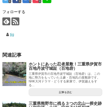
0
0
0
フォローする
tig
関連記事
ホントにあった忍者屋敷！三重県伊賀市
百地丹波守城趾（百地砦）
三重県伊賀市の百地丹波守城趾（百地砦）は、この
地に勢力をもっていた土豪・百地氏の屋敷跡です。
NHK大河ドラマ・どうする家康で、伊賀越えをす
る...
記事を読む
三重県熊野市に残る３つの北山一揆史跡