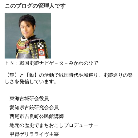
このブログの管理人です
ＨＮ：戦国史跡ナビゲ－タ－みかわのひで
【静】と【動】の活動で戦国時代や城巡り、史跡巡りの楽
しさを発信しています。
東海古城研会役員
愛知県古銃研究会会員
西尾市吉良町公民館講師
地元の歴史でまちおこしプロデューサー
甲冑ゲリラライヴ主宰