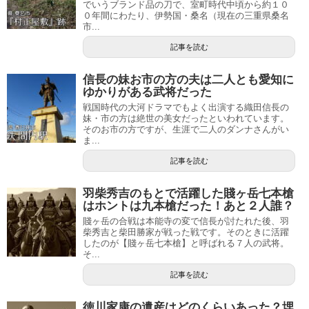
でいうブランド品の刀で、室町時代中頃から約１０
０年間にわたり、伊勢国・桑名（現在の三重県桑名
市...
記事を読む
信長の妹お市の方の夫は二人とも愛知に
ゆかりがある武将だった
戦国時代の大河ドラマでもよく出演する織田信長の
妹・市の方は絶世の美女だったといわれています。
そのお市の方ですが、生涯で二人のダンナさんがい
ま...
記事を読む
羽柴秀吉のもとで活躍した賤ヶ岳七本槍
はホントは九本槍だった！あと２人誰？
賤ヶ岳の合戦は本能寺の変で信長が討たれた後、羽
柴秀吉と柴田勝家が戦った戦です。そのときに活躍
したのが【賤ヶ岳七本槍】と呼ばれる７人の武将。
そ...
記事を読む
徳川家康の遺産はどのくらいあった？埋