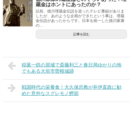
蔵金はホントにあったのか？
以前、徳川埋蔵金伝説を追ったテレビ番組がありま
したが、あのような企画ができたという事は、埋蔵
金伝説があったからです。日本を統一した徳川家康
の...
記事を読む
稲葉一鉄の居城で斎藤利三と春日局ゆかりの地
でもある大垣市曽根城跡
戦国時代の栄養食！大久保忠教が井伊直政に勧
めた意外なスグレモノ鰹節