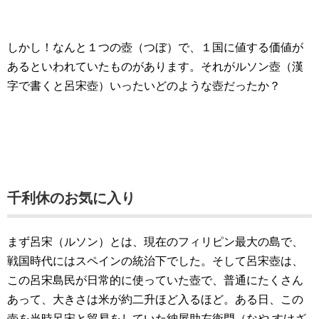
しかし！なんと１つの壺（つぼ）で、１国に値する価値が
あるといわれていたものがあります。それがルソン壺（漢
字で書くと呂宋壺）いったいどのような壺だったか？
千利休のお気に入り
まず呂宋（ルソン）とは、現在のフィリピン最大の島で、
戦国時代にはスペインの統治下でした。そして呂宋壺は、
この呂宋島民が日常的に使っていた壺で、普通にたくさん
あって、大きさは米が約二升ほど入るほど。ある日、この
壺を当時呂宋と貿易をしていた納屋助左衛門（なや すけざ