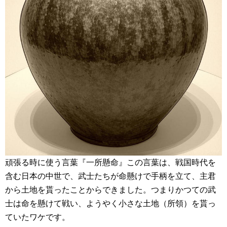
頑張る時に使う言葉『一所懸命』この言葉は、戦国時代を
含む日本の中世で、武士たちが命懸けで手柄を立て、主君
から土地を貰ったことからできました。つまりかつての武
士は命を懸けて戦い、ようやく小さな土地（所領）を貰っ
ていたワケです。