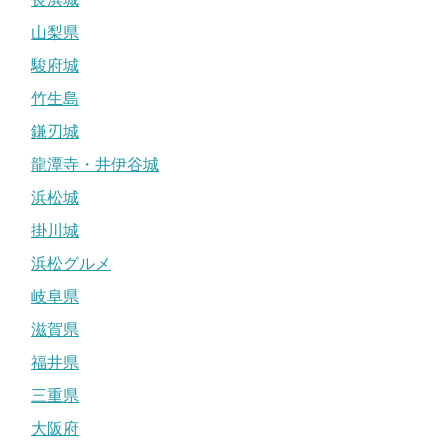
山梨県
駿府城
竹生島
鎌刃城
龍潭寺・井伊谷城
浜松城
掛川城
浜松グルメ
岐阜県
滋賀県
福井県
三重県
大阪府